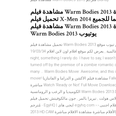
مشاهدة فيلم Warm Bodies 2013 مترجم اون لاين يوتيوب مباشرة dvd +
تحميل فيلم X-Men 2014 كامل من ماى ايجى من ميديا فاير السينما للجميع
مشاهدة فيلم Warm Bodies 2013 مترجم اون لاين بجودة DvdRiP فيديو فيلم
Warm Bodies 2013 يوتيوب
تحميل مشاهدة فيلم Warm Bodies 2013 أون لاين بروابط سريعة وبجودة عالية أون لاين على اليوتيوب افلام تيوب موقع
عربي بلمسة عالمية , يعرض لكم موقع افلام اون لاين افلام 19/03/34 · I went to see "Warm Bodies" on opening
night, something I rarely do. I have to say, I was
turned off by the premise of a zombie romantic
many … Warm Bodies Movie: Awesome, and this 
movie! مشاهدة فيلم الاكشن و الدراما و الفانتازيا Fallen 2016 مترجم اون لاين جودة HDRIP و تحميل مباشر مشاهدة
مباشرة Watch 'Ready or Not' Full Movie Download HD pUTlocker Down-load. 25/07/34 · مشاهدة مباشرة فيلم
الكوميديا و الرعب و الرومانسية Warm Bodies 2013 Dvd مترجم اون لاين فيديو يوتيوب كامل و تحميل مباشر مجاني ,
 تيريزا بالمر , جون مالكوفيتش تحميل فيلم Warm Bodies 2013 HD.CAM
مُترجم - EgyHQ | ايجى هاى egyhq.com › › افلام اجنبى - Traduire cette pagePartager تحميل فيلم Warm Bodies
2013 HD.CAM مُترجم افلام اجنبى. موفيز فور يو لتحميل مشاهدة المسلسلات والأفلام مباشرة مشاهدة الافلام مباشرة