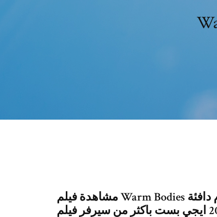
مشاهدة فيلم Warm Bodies مترجم عربي بجودة عالية فيلم أجسام دافئة
2013 ايجي بست باكثر من سيرفر فيلم Warm Bodies 2013 كامل اون لاين