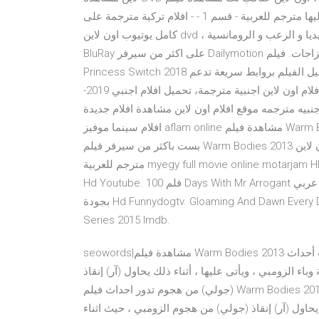
فيلم دليها مترجم للعربية - قسم 1 - - افلام تركية مترجمة على Dailymotion مشاهدة فيلم "Warm Bodies 2013" مترجم
كامل يوتيوب اون لاين dvd ، تحميل وتنزيل فيلم الكوميديا و الرعب و الرومانسية "Warm Bodies" بجودة عالية HD 720p
BluRay على اكثر من سيرفر Dailymotion و جوجل درايف بدون تقطيع حصرياً على موقع فيديو مزاجات. فيلم The
Princess Switch 2018 مترجم مشاهدة الفيلم بجودة عالية على وقت الأفلام تحميل الفيلم بروابط سريعة تدعم
الإستكمال. شاهد أون لاين على سيرفيرات متعددة مشاهدة افلام اون لاين اجنبية مترجمة، تحميل افلام اجنبي 2019-
 اجنبيه مترجمه موقع افلام اون لاين مشاهدة افلام جديدة
افلام سينما موفيز aflam online مشاهدة فيلم Warm Bodies مترجم عربي بجودة عالية فيلم أجسام دافئة 2013 ايجي
بست باكثر من سيرفر فيلم Warm Bodies 2013 كامل اون لاين Warm Bodies مترجم اون لاين يوتيوب Warm Bodies
مترجم للعربية myegy full movie online motarjam HD DVD الحل 100 Days With Mr Arrogant Full Movie Eng Sub
Hd Youtube. فلم 100 Days With Mr Arrogant مترجم عربي Asian Drama الدراما فيلم Warm Bodies كامل مترجم
بجودة Hd Funnydogtv. Gloaming And Dawn Every Day Must End In Darkness Every Night. Jessica Jones Tv
Series 2015 Imdb.
seowords|مشاهدة فيلم Warm Bodies 2013 اون لاين مترجم يندرج هذا الفيلم تحت قسم افلام رومانسية أحداث أحداث
باء الزومبي ، ويأتى عليها ، أثناء ذلك يحاول (آر) إنقاذ
(جولي) من هجوم تدور احداث فيلم Warm Bodies 2013 (الحب الدافئ) حول قصة حب قوية تجمع بين (آر) ، و(جولي) بعد
ك يحاول (آر) إنقاذ (جولي) من هجوم الزومبي ، حيث اثناء