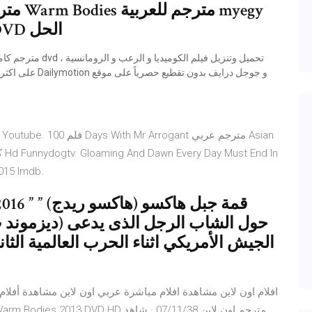
full movie online motarjam HD DVD الحل
100 Sub Hd Youtube
015 Imdb.
حول الشاب الرجل الذى يدعى (ديزموند
الجيش الأمريكي اثناء الحرب العالمية الثان
افلام اون لاين مشاهدة افلام مباشرة عربي اون لاين مشاهدة أفلام