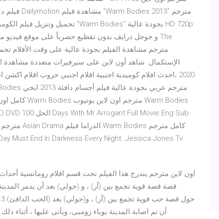
2020 ،احدث افلام كوميدية اجنبية افلام اجنبي حروب افلام اكشن
قصة قصة قوية تجمع بين (آر) ، و (جولي) بعد أن يدمر المدينة و
أن تم اصابة المدينة بوباء زومبى، ويأتى عليها ، أثناء ذل