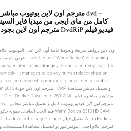
n't disappointed in this strangely romantic comedy. Don't be
 comedy - it manages to parody human relationships on
is from someone who promised to never see a zombie
فلم الحب الدافئ , بطولة نيكوﻻس هولت ,