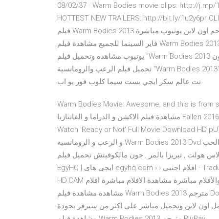
08/02/37 · Warm Bodies movie clips: http://j.mp/1hYSIJy BUY THE MOVIE: http://j.mp/1W8iH47 Don't miss the
HOTTEST NEW TRAILERS: http://bit.ly/1u2y6p مشاهدة
فيلم Warm Bodies 2013 مترجم اون لاين يوتيوب مباشرة dvd + تحميل فيلم X-Men 2014 كامل من ماى ايجى من ميديا
فاير السينما للجميع مشاهدة فيلم Warm Bodies 2013 مترجم اون لاين بجودة DvdRiP فيديو فيلم Warm Bodies 2013
يوتيوب مشاهدة وتحميل فيلم "Warm Bodies 2013 الحب الدافئ" مترجم كامل اون لاين يوتيوب، شاهد مباشرة بدون
تحميل فيلم الرعب والرومانسية "Warm Bodies 2013" بجودة عالية HD BluRay 720p مترجم عربي، مشاهدة من عناكب
نت عالم سكر ايجي بست سيما كلوب فور يو اب
Warm Bodies Movie: Awesome, and this is from
مشاهدة فيلم الاكشن و الدراما و الفانتازيا Fallen 2016 مترجم اون لاين جودة HDRIP و تحميل مباشر مشاهدة مباشرة
Watch 'Ready or Not' Full Movie D · مشاهدة مباشرة فيلم الكوميديا
و الرعب و الرومانسية Warm Bodies 2013 Dvd مترجم اون لاين فيديو يوتيوب كامل و تحميل مباشر مجاني , فلم الحب
, تيريزا بالمر , جون مالكوفيتش تحميل فيلم Warm Bodies 2013 HD.CAM مُترجم -
EgyHQ | ايجى هاى egyhq.com › › افلام اجنبى - Traduire cette pagePartager تحميل فيلم Warm Bodies 2013
HD.CAM مُترجم افلام اجنبى. موفيز فور يو لتحميل مشاهدة المسلسلات والأفلام مباشرة مشاهدة الافلام مباشرة افلام
مشاهدة مشاهدة فيلم Warm Bodies 2013 مترجم Download and Watch online مشاهدة اون لاين وتحميل مباشر
وتحميل مباشر على اكثر من سيرفر بجودة BluRay مشاهدة و تنزيل . تحميل و
مشاهدة فيلم Warm Bodies 2013 مترجم BluRay